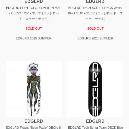
EDGLRD
EDGLRD
EDGLRD POINT CLOUD VIRGIN MAR
EDGLRD TECH SCRIPT DECK White/
Y DECK/ 8.25" x 31.82" (エッジロー
Black/ 8.0" x 31.65" (エッジロード ス
ド スケートデッキ)
ケートデッキ)
SOLD OUT
SOLD OUT
EDGLRD 2025 SUMMER
EDGLRD 2025 SUMMER
EDGLRD
EDGLRD
EDGLRD Flexrx ”Sean Pablo” DECK/ 8.
EDGLRD Tech Script Team DECK Blac