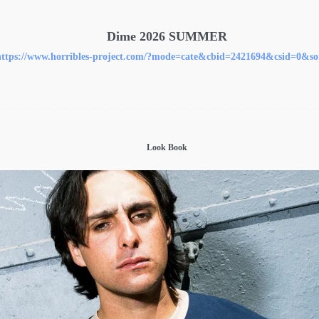
Dime 2026 SUMMER
https://www.horribles-project.com/?mode=cate&cbid=2421694&csid=0&so
Look Book