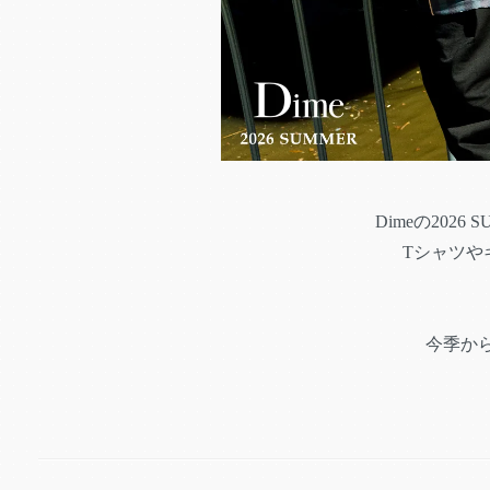
Dimeの20
Tシャツや
今季か