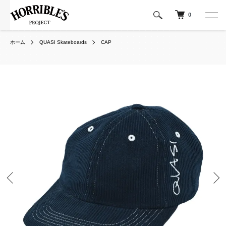
0
ホーム
QUASI Skateboards
CAP