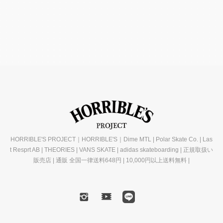
HORRIBLE'S PROJECT｜HORRIBLE'S｜Dime MTL | Polar Skate Co. | Las
t Resprt AB | THEORIES | VANS SKATE | adidas skateboarding | 正規取扱い
販売店 | 通販 全国一律送料648円 | 10,000円以上送料無料 |