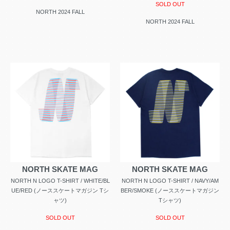
SOLD OUT
NORTH 2024 FALL
NORTH 2024 FALL
NORTH SKATE MAG
NORTH SKATE MAG
NORTH N LOGO T-SHIRT / WHITE/BL
NORTH N LOGO T-SHIRT / NAVY/AM
UE/RED (ノーススケートマガジン Tシ
BER/SMOKE (ノーススケートマガジン
ャツ)
Tシャツ)
SOLD OUT
SOLD OUT