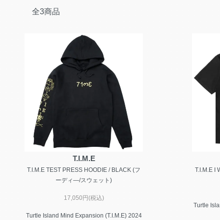
全3商品
T.I.M.E
T.I.M.E TEST PRESS HOODIE / BLACK (フ
T.I.M.E 
ーディ―/スウェット)
17,050円(税込)
Turtle Is
Turtle Island Mind Expansion (T.I.M.E) 2024