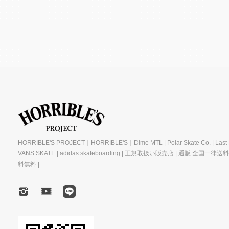
HORRIBLE'S PROJECT｜HORRIBLE'S｜Dime MTL | Polar Skate Co. | Last R
VANS SKATE | adidas skateboarding | 正規取扱い販売店 | 通販 全国一律送
料無料 |