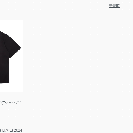
新着順
CK (Tシャツ / 半
(T.I.M.E) 2024