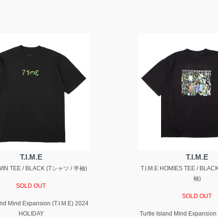
T.I.M.E
T.I.M.E
I WIN TEE / BLACK (Tシャツ / 半袖)
T.I.M.E HOMIES TEE / BLA
袖)
SOLD OUT
SOLD OUT
land Mind Expansion (T.I.M.E) 2024
HOLIDAY
Turtle Island Mind Expansion 