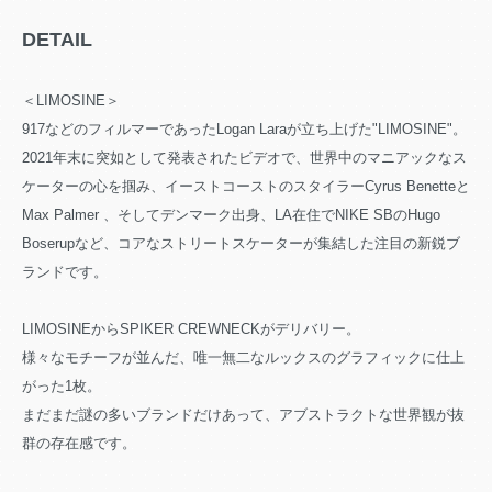
DETAIL
＜LIMOSINE＞
917などのフィルマーであったLogan Laraが立ち上げた"LIMOSINE"。
2021年末に突如として発表されたビデオで、世界中のマニアックなス
ケーターの心を掴み、イーストコーストのスタイラーCyrus Benetteと
Max Palmer 、そしてデンマーク出身、LA在住でNIKE SBのHugo
Boserupなど、コアなストリートスケーターが集結した注目の新鋭ブ
ランドです。
LIMOSINEからSPIKER CREWNECKがデリバリー。
様々なモチーフが並んだ、唯一無二なルックスのグラフィックに仕上
がった1枚。
まだまだ謎の多いブランドだけあって、アブストラクトな世界観が抜
群の存在感です。