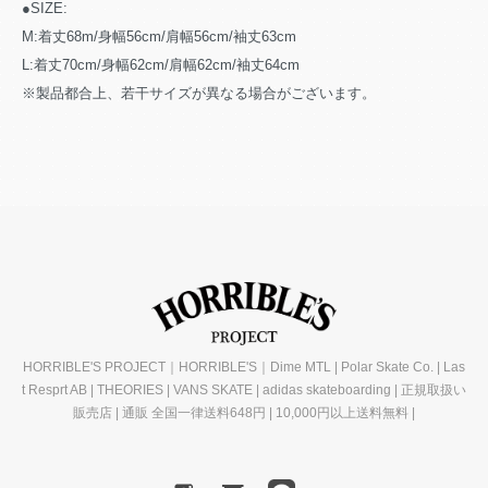
●SIZE:
M:着丈68m/身幅56cm/肩幅56cm/袖丈63cm
L:着丈70cm/身幅62cm/肩幅62cm/袖丈64cm
※製品都合上、若干サイズが異なる場合がございます。
HORRIBLE'S PROJECT｜HORRIBLE'S｜Dime MTL | Polar Skate Co. | Las
t Resprt AB | THEORIES | VANS SKATE | adidas skateboarding | 正規取扱い
販売店 | 通販 全国一律送料648円 | 10,000円以上送料無料 |