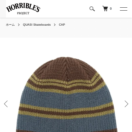
0
ホーム
QUASI Skateboards
CAP