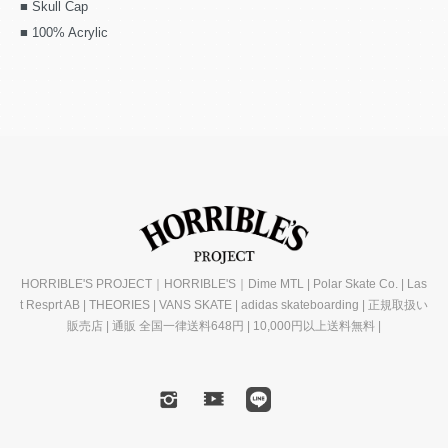
■ Skull Cap
■ 100% Acrylic
HORRIBLE'S PROJECT｜HORRIBLE'S｜Dime MTL | Polar Skate Co. | Las
t Resprt AB | THEORIES | VANS SKATE | adidas skateboarding | 正規取扱い
販売店 | 通販 全国一律送料648円 | 10,000円以上送料無料 |