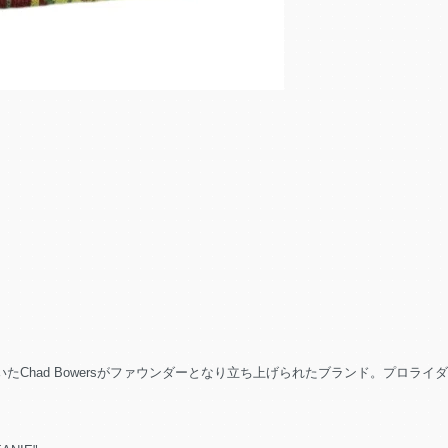
d Bowersがファウンダーとなり立ち上げられたブランド。プロライダーにはTyler Bred