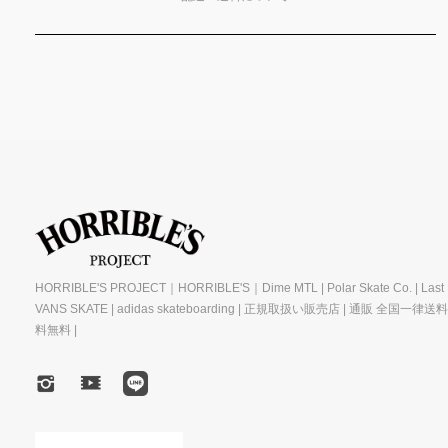
HORRIBLE'S PROJECT｜HORRIBLE'S｜Dime MTL | Polar Skate Co. | Last R
VANS SKATE | adidas skateboarding | 正規取扱い販売店 | 通販 全国一律送
料無料 |