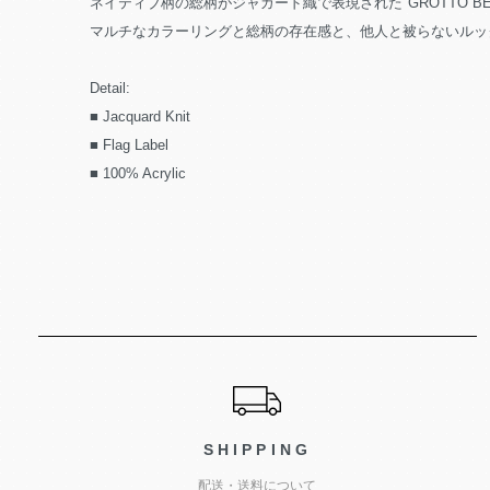
ネイティブ柄の総柄がジャガード織で表現された"GROTTO BEA
マルチなカラーリングと総柄の存在感と、他人と被らないルッ
Detail:
■ Jacquard Knit
■ Flag Label
■ 100% Acrylic
ショッピングガイド
SHIPPING
配送・送料について