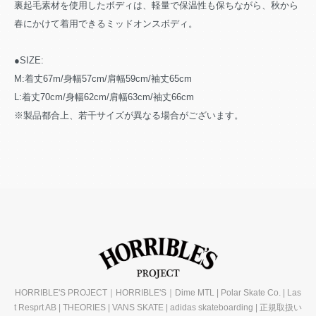
裏起毛素材を使用したボディは、軽量で保温性も保ちながら、秋から
春にかけて着用できるミッドオンスボディ。
●SIZE:
M:着丈67m/身幅57cm/肩幅59cm/袖丈65cm
L:着丈70cm/身幅62cm/肩幅63cm/袖丈66cm
※製品都合上、若干サイズが異なる場合がございます。
HORRIBLE'S PROJECT｜HORRIBLE'S｜Dime MTL | Polar Skate Co. | Las
t Resprt AB | THEORIES | VANS SKATE | adidas skateboarding | 正規取扱い