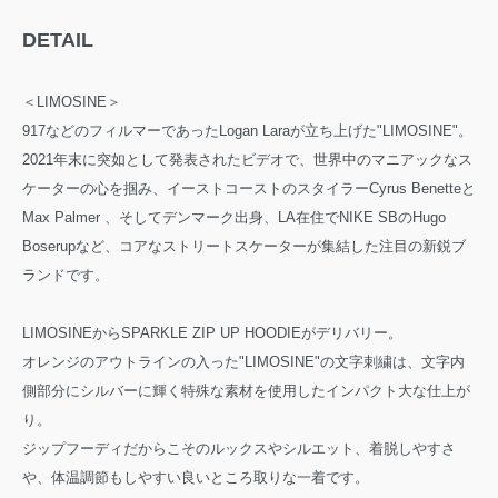
DETAIL
＜LIMOSINE＞
917などのフィルマーであったLogan Laraが立ち上げた"LIMOSINE"。
2021年末に突如として発表されたビデオで、世界中のマニアックなス
ケーターの心を掴み、イーストコーストのスタイラーCyrus Benetteと
Max Palmer 、そしてデンマーク出身、LA在住でNIKE SBのHugo
Boserupなど、コアなストリートスケーターが集結した注目の新鋭ブ
ランドです。
LIMOSINEからSPARKLE ZIP UP HOODIEがデリバリー。
オレンジのアウトラインの入った"LIMOSINE"の文字刺繍は、文字内
側部分にシルバーに輝く特殊な素材を使用したインパクト大な仕上が
り。
ジップフーディだからこそのルックスやシルエット、着脱しやすさ
や、体温調節もしやすい良いところ取りな一着です。