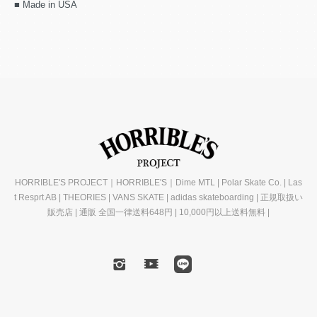
■ Made in USA
HORRIBLE'S PROJECT｜HORRIBLE'S｜Dime MTL | Polar Skate Co. | Las
t Resprt AB | THEORIES | VANS SKATE | adidas skateboarding | 正規取扱い
販売店 | 通販 全国一律送料648円 | 10,000円以上送料無料 |