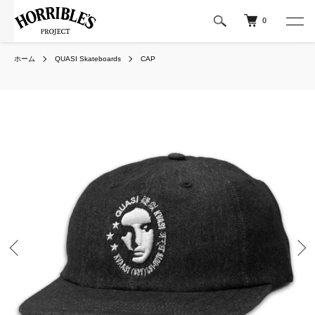
0
ホーム
QUASI Skateboards
CAP