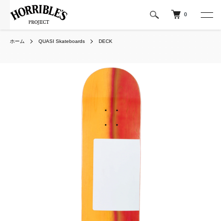
0
ホーム
QUASI Skateboards
DECK