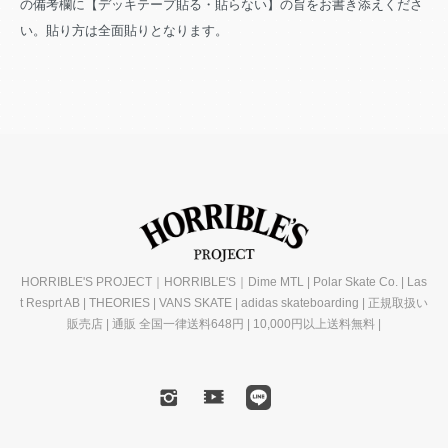
の備考欄に【デッキテープ貼る・貼らない】の旨をお書き添えくださ
い。貼り方は全面貼りとなります。
HORRIBLE'S PROJECT｜HORRIBLE'S｜Dime MTL | Polar Skate Co. | Las
t Resprt AB | THEORIES | VANS SKATE | adidas skateboarding | 正規取扱い
販売店 | 通販 全国一律送料648円 | 10,000円以上送料無料 |