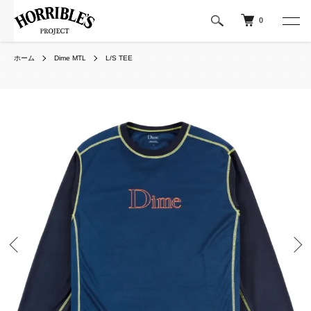
0
ホーム
Dime MTL
L/S TEE