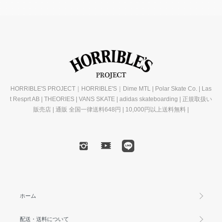
HORRIBLE'S PROJECT｜HORRIBLE'S｜Dime MTL | Polar Skate Co. | Las
t Resprt AB | THEORIES | VANS SKATE | adidas skateboarding | 正規取扱い
販売店 | 通販 全国一律送料648円 | 10,000円以上送料無料 |
ホーム
配送・送料について