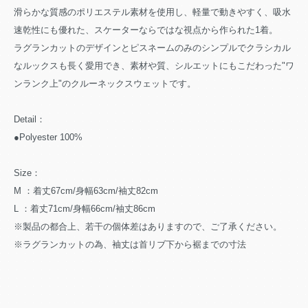
滑らかな質感のポリエステル素材を使用し、軽量で動きやすく、吸水
速乾性にも優れた、スケーターならではな視点から作られた1着。
ラグランカットのデザインとピスネームのみのシンプルでクラシカル
なルックスも長く愛用でき、素材や質、シルエットにもこだわった"ワ
ンランク上"のクルーネックスウェットです。
Detail：
●Polyester 100%
Size：
M ：着丈67cm/身幅63cm/袖丈82cm
L ：着丈71cm/身幅66cm/袖丈86cm
※製品の都合上、若干の個体差はありますので、ご了承ください。
※ラグランカットの為、袖丈は首リブ下から裾までの寸法