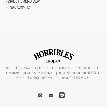
・DIRECT EMBROIDERY
・100% ACRYLIC
HORRIBLE'S PROJECT｜HORRIBLE'S｜Dime MTL | Polar Skate Co. | Las
t Resprt AB | THEORIES | VANS SKATE | adidas skateboarding | 正規取扱い
販売店 | 通販 全国一律送料648円 | 10,000円以上送料無料 |