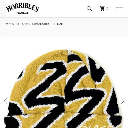
0
ホーム
QUASI Skateboards
CAP