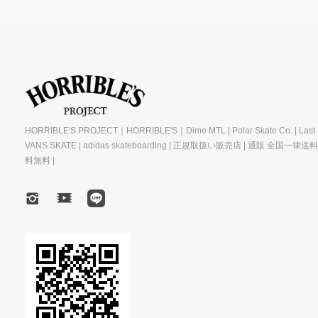
HORRIBLE'S PROJECT｜HORRIBLE'S｜Dime MTL | Polar Skate Co. | Last R
VANS SKATE | adidas skateboarding | 正規取扱い販売店 | 通販 全国一律送
料無料 |