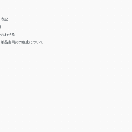
く表記
細
い合わせる
う納品書同封の廃止について