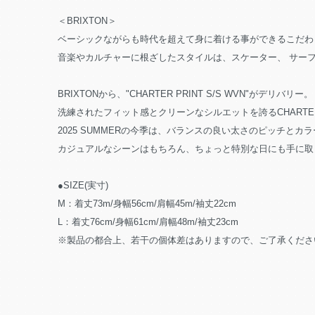
＜BRIXTON＞
ベーシックながらも時代を超えて身に着ける事ができるこだわ
音楽やカルチャーに根ざしたスタイルは、スケーター、 サー
BRIXTONから、"CHARTER PRINT S/S WVN"がデリバリー。
洗練されたフィット感とクリーンなシルエットを誇るCHART
2025 SUMMERの今季は、バランスの良い太さのピッチと
カジュアルなシーンはもちろん、ちょっと特別な日にも手に取
●SIZE(実寸)
M：着丈73m/身幅56cm/肩幅45m/袖丈22cm
L：着丈76cm/身幅61cm/肩幅48m/袖丈23cm
※製品の都合上、若干の個体差はありますので、ご了承くださ