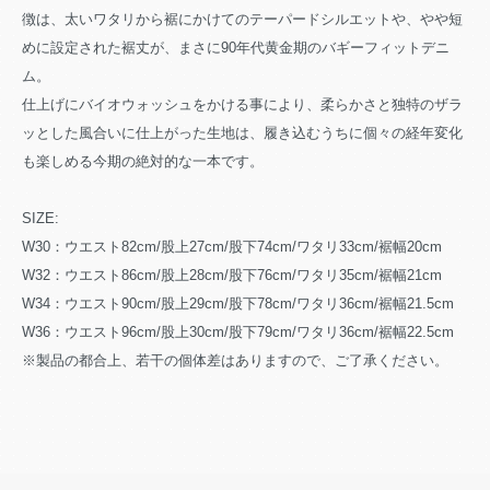
徴は、太いワタリから裾にかけてのテーパードシルエットや、やや短
めに設定された裾丈が、まさに90年代黄金期のバギーフィットデニ
ム。
仕上げにバイオウォッシュをかける事により、柔らかさと独特のザラ
ッとした風合いに仕上がった生地は、履き込むうちに個々の経年変化
も楽しめる今期の絶対的な一本です。
SIZE:
W30：ウエスト82cm/股上27cm/股下74cm/ワタリ33cm/裾幅20cm
W32：ウエスト86cm/股上28cm/股下76cm/ワタリ35cm/裾幅21cm
W34：ウエスト90cm/股上29cm/股下78cm/ワタリ36cm/裾幅21.5cm
W36：ウエスト96cm/股上30cm/股下79cm/ワタリ36cm/裾幅22.5cm
※製品の都合上、若干の個体差はありますので、ご了承ください。