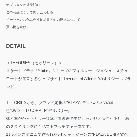
オプションの値段詳細
この商品について問い合わせる
ペーパーレス化に伴う納品書同封の廃止について
買い物を続ける
DETAIL
＜THEORIES（セオリーズ）＞
スケートビデオ『Static』シリーズのフィルマー、ジョシュ・スチュ
ワートが運営するウェブサイト"Theories of Atlantis"のオリジナルブラ
ンド。
THEORIESから、ブランド定番の"PLAZA"デニムパンツの新
色”WASHED COPPER”デリバリー。
薄く紫がかったカラーは落ち着き差の中にしっかりと個性があり、秋
のスタイリングにもベストマッチする一本です。
11.5オンスデニムで作られた5ポケットジーンズ"PLAZA DENIM"の特