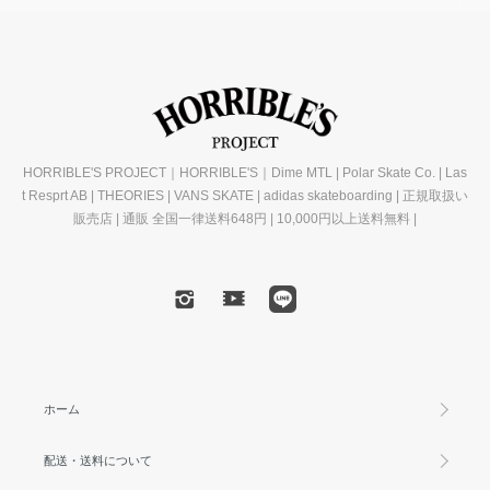
HORRIBLE'S PROJECT｜HORRIBLE'S｜Dime MTL | Polar Skate Co. | Las
t Resprt AB | THEORIES | VANS SKATE | adidas skateboarding | 正規取扱い
販売店 | 通販 全国一律送料648円 | 10,000円以上送料無料 |
ホーム
配送・送料について