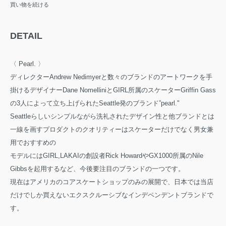
買い物を続ける
DETAIL
〈 Pearl. 〉
ディレクターAndrew Nedimyerと数々のブランドのアートワークを手
掛けるデザイナーDane NomelliniとGIRL所属のスケーターGriffin Gass
の3人によって立ち上げられたSeattle発のブランド”pearl."
Seattleらしいシンプルながら洗礼されたデザイン性と他ブランドとは
一線を画すプロダクトのクオリティーはスケーターだけでなく男女兼
用でおすすめの
モデルにはGIRL,LAKAIの創設者Rick HowardやGX1000所属のNile
Gibbsを起用するなど、今後要注目のブランドの一つです。
現在はアメリカのコアスケートショップのみの展開で、日本では当店
だけでしか買えないエクスクルーシブなインデペンデントブランドで
す。