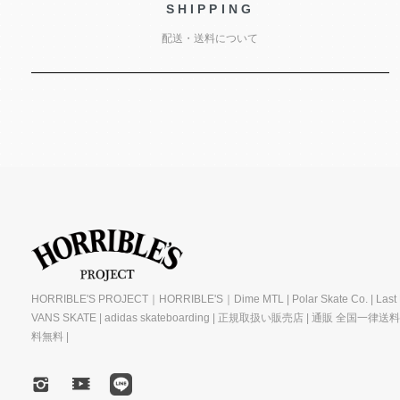
SHIPPING
配送・送料について
HORRIBLE'S PROJECT｜HORRIBLE'S｜Dime MTL | Polar Skate Co. | Last R
VANS SKATE | adidas skateboarding | 正規取扱い販売店 | 通販 全国一律送
料無料 |