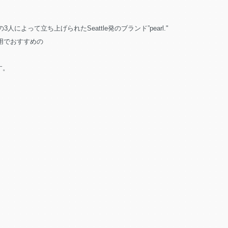
の3人によって立ち上げられたSeattle発のブランド”pearl."
用でおすすめの
す。