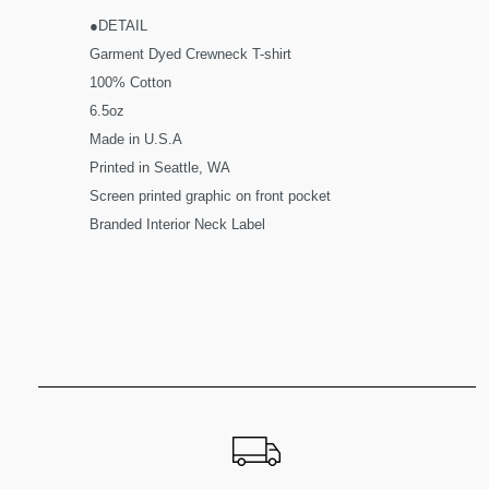
●DETAIL
Garment Dyed Crewneck T-shirt
100% Cotton
6.5oz
Made in U.S.A
Printed in Seattle, WA
Screen printed graphic on front pocket
Branded Interior Neck Label
ショッピングガイド