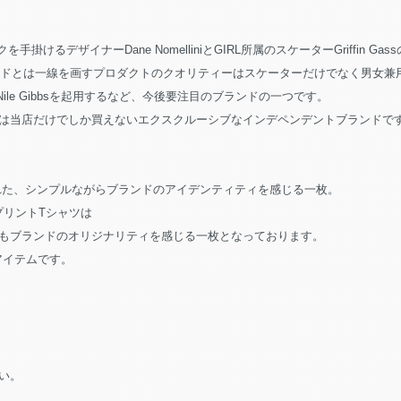
掛けるデザイナーDane NomelliniとGIRL所属のスケーターGriffin Gass
ブランドとは一線を画すプロダクトのクオリティーはスケーターだけでなく男女兼
0所属のNile Gibbsを起用するなど、今後要注目のブランドの一つです。
は当店だけでしか買えないエクスクルーシブなインデペンデントブランドで
施された、シンプルながらブランドのアイデンティティを感じる一枚。
プリントTシャツは
もブランドのオリジナリティを感じる一枚となっております。
いアイテムです。
い。