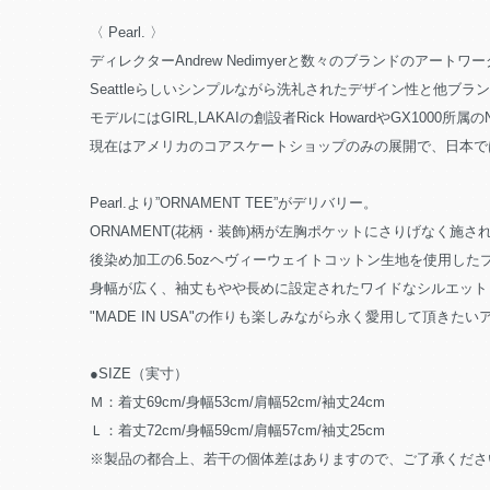
〈 Pearl. 〉
ディレクターAndrew Nedimyerと数々のブランドのアートワークを手
Seattleらしいシンプルながら洗礼されたデザイン性と他
モデルにはGIRL,LAKAIの創設者Rick HowardやGX100
現在はアメリカのコアスケートショップのみの展開で、日本で
Pearl.より”ORNAMENT TEE”がデリバリー。
ORNAMENT(花柄・装飾)柄が左胸ポケットにさりげなく
後染め加工の6.5ozヘヴィーウェイトコットン生地を使用した
身幅が広く、袖丈もやや長めに設定されたワイドなシルエット
"MADE IN USA"の作りも楽しみながら永く愛用して頂きた
●SIZE（実寸）
Ｍ：着丈69cm/身幅53cm/肩幅52cm/袖丈24cm
Ｌ：着丈72cm/身幅59cm/肩幅57cm/袖丈25cm
※製品の都合上、若干の個体差はありますので、ご了承くださ