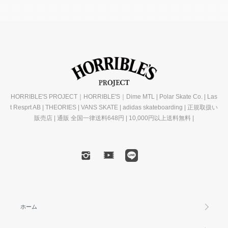
HORRIBLE'S PROJECT｜HORRIBLE'S｜Dime MTL | Polar Skate Co. | Las
t Resprt AB | THEORIES | VANS SKATE | adidas skateboarding | 正規取扱い
販売店 | 通販 全国一律送料648円 | 10,000円以上送料無料 |
ホーム