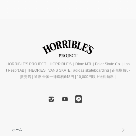
HORRIBLE'S PROJECT｜HORRIBLE'S｜Dime MTL | Polar Skate Co. | Las
t Resprt AB | THEORIES | VANS SKATE | adidas skateboarding | 正規取扱い
販売店 | 通販 全国一律送料648円 | 10,000円以上送料無料 |
ホーム