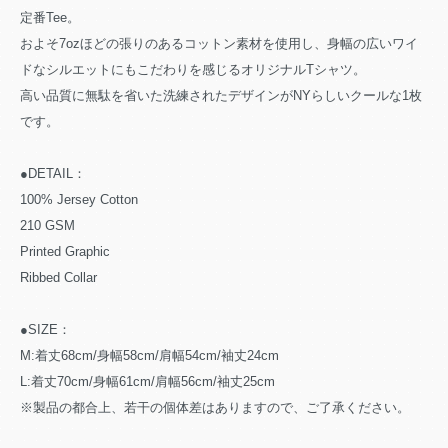
定番Tee。
およそ7ozほどの張りのあるコットン素材を使用し、身幅の広いワイ
ドなシルエットにもこだわりを感じるオリジナルTシャツ。
高い品質に無駄を省いた洗練されたデザインがNYらしいクールな1枚
です。
●DETAIL：
100% Jersey Cotton
210 GSM
Printed Graphic
Ribbed Collar
●SIZE：
M:着丈68cm/身幅58cm/肩幅54cm/袖丈24cm
L:着丈70cm/身幅61cm/肩幅56cm/袖丈25cm
※製品の都合上、若干の個体差はありますので、ご了承ください。