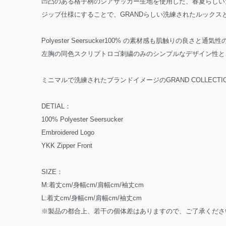
凹凸のある格子柄のシアサッカー生地を使用した、春夏らしい
ジップ仕様にすることで、GRANDらしい洗練されたルック
Polyester Seersucker100% の素材感も肌触りの良さと
左胸の同色スクリプトロゴ刺繍のみのシンプルなデザイン性と
ミニマルで洗練されたブランドイメージのGRAND COLLE
DETIAL：
100% Polyester Seersucker
Embroidered Logo
YKK Zipper Front
SIZE：
M:着丈cm/身幅cm/肩幅cm/袖丈cm
L:着丈cm/身幅cm/肩幅cm/袖丈cm
※製品の都合上、若干の個体差はありますので、ご了承くださ