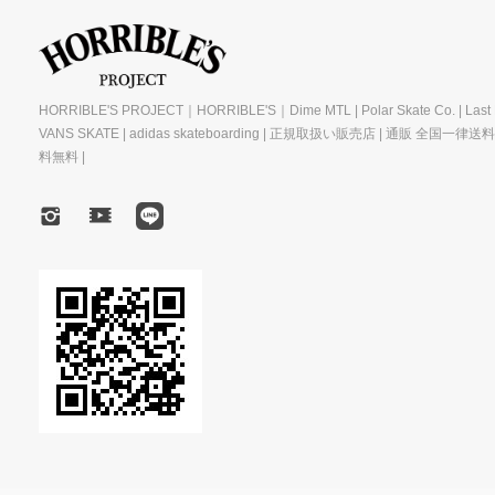
HORRIBLE'S PROJECT｜HORRIBLE'S｜Dime MTL | Polar Skate Co. | Last R
VANS SKATE | adidas skateboarding | 正規取扱い販売店 | 通販 全国一律送
料無料 |