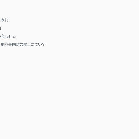
く表記
細
い合わせる
う納品書同封の廃止について