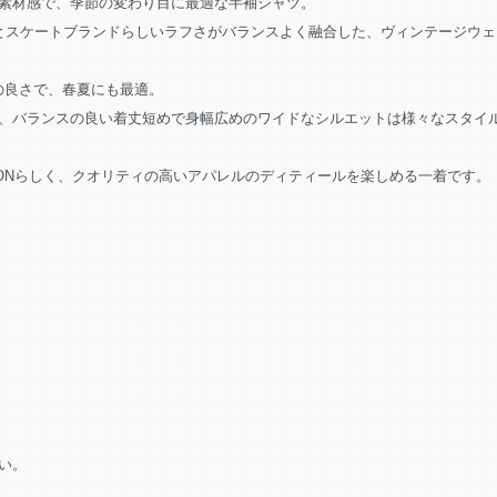
素材感で、季節の変わり目に最適な半袖シャツ。
スとスケートブランドらしいラフさがバランスよく融合した、ヴィンテージウ
通気性の良さで、春夏にも最適。
、バランスの良い着丈短めで身幅広めのワイドなシルエットは様々なスタイ
CTIONらしく、クオリティの高いアパレルのディティールを楽しめる一着です。
い。