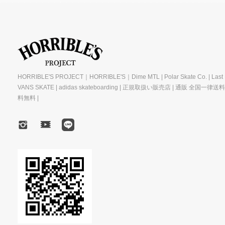
HORRIBLE'S PROJECT｜HORRIBLE'S｜Dime MTL | Polar Skate Co. | Last R
VANS SKATE | adidas skateboarding | 正規取扱い販売店 | 通販 全国一律送
料無料 |