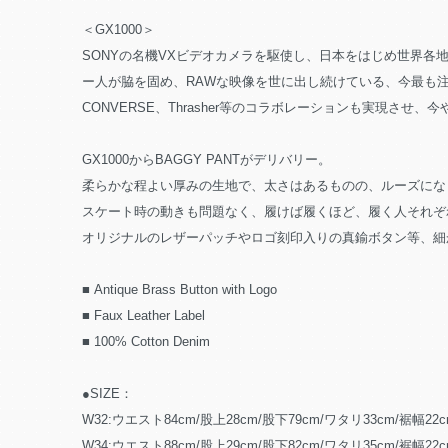
＜GX1000＞
SONYの名機VXビデオカメラを駆使し、日本をはじめ世界各地のストリ
ー人が脇を固め、RAWな映像を世に出し続けている、今最も
CONVERSE、Thrasher等のコラボレーションも実現させ
GX1000からBAGGY PANTがデリバリー。
柔らかな程よい厚みの生地で、太さはあるものの、ルーズにな
スケート時の動きも問題なく、履けば履くほど、履く人それぞ
オリジナルのレザーパッチやロゴ刻印入りの真鍮ボタン等、細
■ Antique Brass Button with Logo
■ Faux Leather Label
■ 100% Cotton Denim
●SIZE：
W32:ウエスト84cm/股上28cm/股下79cm/ワタリ33cm/裾幅22c
W34:ウエスト88cm/股上29cm/股下82cm/ワタリ35cm/裾幅22c