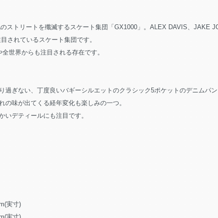
ートを殲滅するスケート集団「GX1000」。ALEX DAVIS、JAKE JOHNS
注目されているスケート集団です。
、今や全世界からも注目される存在です。
り過ぎない、丁度良いバギーシルエットのクラシック5ポケットのデニムパン
れの味が出てくる経年変化も楽しみの一つ。
かいデティールにも注目です。
m(実寸)
m(実寸)