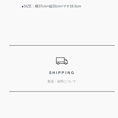
●SIZE：横37cm×縦32cm×マチ16.5cm
ショッピングガイド
SHIPPING
配送・送料について