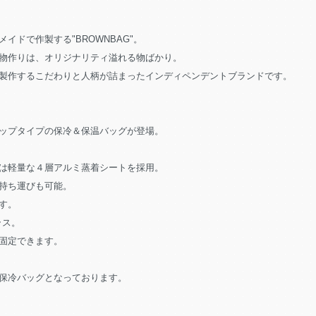
ドで作製する"BROWNBAG"。
物作りは、オリジナリティ溢れる物ばかり。
製作するこだわりと人柄が詰まったインディペンデントブランドです。
ップタイプの保冷＆保温バッグが登場。
は軽量な４層アルミ蒸着シートを採用。
持ち運びも可能。
す。
ラス。
固定できます。
保冷バッグとなっております。