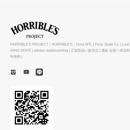
HORRIBLE'S PROJECT｜HORRIBLE'S｜Dime MTL | Polar Skate Co. | Last R
VANS SKATE | adidas skateboarding | 正規取扱い販売店 | 通販 全国一律送
料無料 |