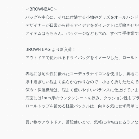
＜BROWNBAG＞
バッグを中心に、それに付随する小物やグッズをオールハンドメイ
デザイナーが日常から得るアイデアをダイレクトに反映させた
アイテムはもちろん、パッケージなども含め、すべて手作業で
BROWN BAG より新入荷！
アウトドアで使われるドライバッグをイメージした、ロールト
表地には耐久性に優れたコーデュラナイロンを使用し、裏地に
厚手過ぎない程よく柔らかな作りなので、小さく折りたたんで
保冷・保温機能は、程よく使いやすいバランスに仕上げていま
底面には1mｍ厚のウレタンシートを挟み、クッション性もプ
ロールトップを留める軽量バックルは、向きを気にせず簡単に
買い物やアウトドア、普段使いまで、気軽に持ち出せるラフな