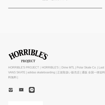
HORRIBLE'S PROJECT｜HORRIBLE'S｜Dime MTL | Polar Skate Co. | Last R
VANS SKATE | adidas skateboarding | 正規取扱い販売店 | 通販 全国一律送
料無料 |