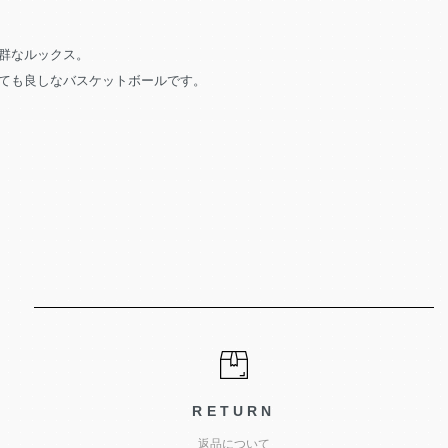
群なルックス。
ても良しなバスケットボールです。
RETURN
返品について