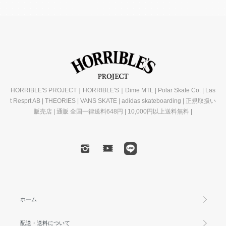
HORRIBLE'S PROJECT｜HORRIBLE'S｜Dime MTL | Polar Skate Co. | Las
t Resprt AB | THEORIES | VANS SKATE | adidas skateboarding | 正規取扱い
販売店 | 通販 全国一律送料648円 | 10,000円以上送料無料 |
ホーム
配送・送料について