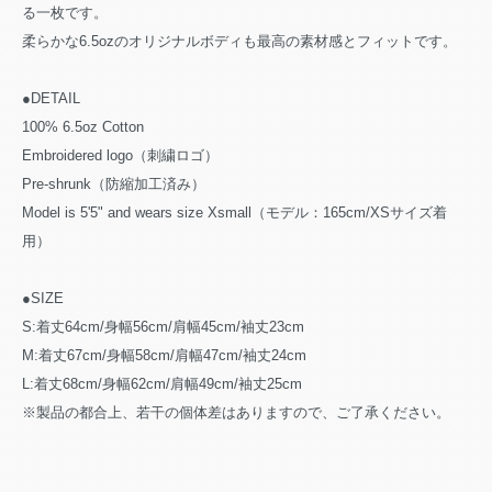
る一枚です。
柔らかな6.5ozのオリジナルボディも最高の素材感とフィットです。
●DETAIL
100% 6.5oz Cotton
Embroidered logo（刺繍ロゴ）
Pre-shrunk（防縮加工済み）
Model is 5'5" and wears size Xsmall（モデル：165cm/XSサイズ着
用）
●SIZE
S:着丈64cm/身幅56cm/肩幅45cm/袖丈23cm
M:着丈67cm/身幅58cm/肩幅47cm/袖丈24cm
L:着丈68cm/身幅62cm/肩幅49cm/袖丈25cm
※製品の都合上、若干の個体差はありますので、ご了承ください。