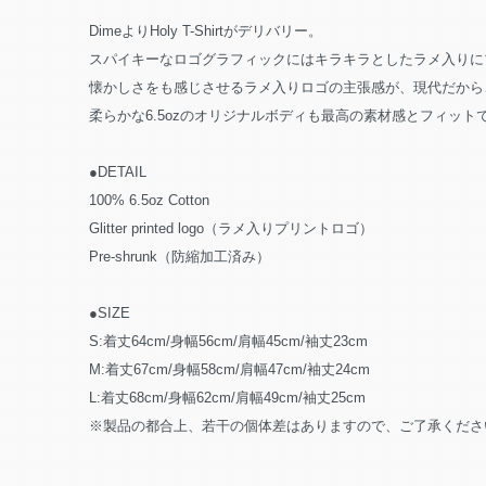
DimeよりHoly T-Shirtがデリバリー。
スパイキーなロゴグラフィックにはキラキラとしたラメ入りに
懐かしさをも感じさせるラメ入りロゴの主張感が、現代だから
柔らかな6.5ozのオリジナルボディも最高の素材感とフィット
●DETAIL
100% 6.5oz Cotton
Glitter printed logo（ラメ入りプリントロゴ）
Pre-shrunk（防縮加工済み）
●SIZE
S:着丈64cm/身幅56cm/肩幅45cm/袖丈23cm
M:着丈67cm/身幅58cm/肩幅47cm/袖丈24cm
L:着丈68cm/身幅62cm/肩幅49cm/袖丈25cm
※製品の都合上、若干の個体差はありますので、ご了承くださ