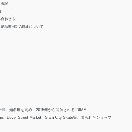
く表記
細
い合わせる
う納品書同封の廃止について
知名度を高め、2015年から開催される"DIME
reet Market、Slam City Skate等、限られたショップ