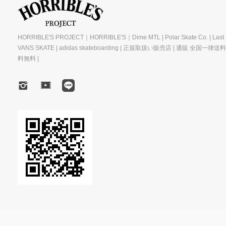
HORRIBLE'S PROJECT｜HORRIBLE'S｜Dime MTL | Polar Skate Co. | Last R
VANS SKATE | adidas skateboarding | 正規取扱い販売店 | 通販 全国一律送
料無料 |