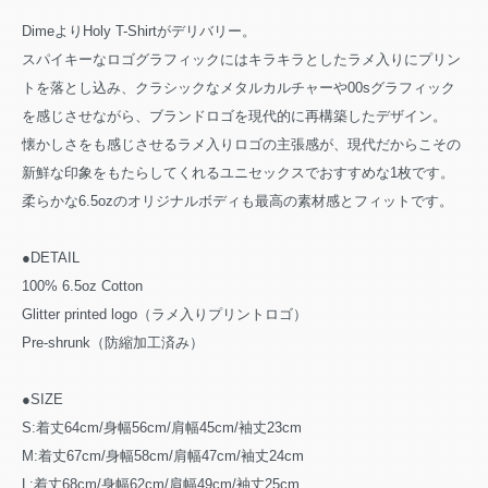
DimeよりHoly T-Shirtがデリバリー。
スパイキーなロゴグラフィックにはキラキラとしたラメ入りにプリン
トを落とし込み、クラシックなメタルカルチャーや00sグラフィック
を感じさせながら、ブランドロゴを現代的に再構築したデザイン。
懐かしさをも感じさせるラメ入りロゴの主張感が、現代だからこその
新鮮な印象をもたらしてくれるユニセックスでおすすめな1枚です。
柔らかな6.5ozのオリジナルボディも最高の素材感とフィットです。
●DETAIL
100% 6.5oz Cotton
Glitter printed logo（ラメ入りプリントロゴ）
Pre-shrunk（防縮加工済み）
●SIZE
S:着丈64cm/身幅56cm/肩幅45cm/袖丈23cm
M:着丈67cm/身幅58cm/肩幅47cm/袖丈24cm
L:着丈68cm/身幅62cm/肩幅49cm/袖丈25cm