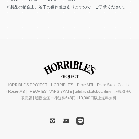
※製品の都合上、若干の個体差はありますので、ご了承ください。
HORRIBLE'S PROJECT｜HORRIBLE'S｜Dime MTL | Polar Skate Co. | Las
t Resprt AB | THEORIES | VANS SKATE | adidas skateboarding | 正規取扱い
販売店 | 通販 全国一律送料648円 | 10,000円以上送料無料 |