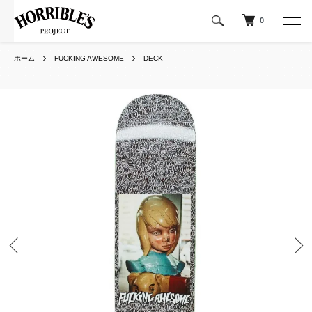
0
ホーム
FUCKING AWESOME
DECK