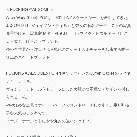
＜FUCKING AWESOME＞
Alien Work Shopに在籍し、90'sのNYスケートシーンを牽引してきた
JASON DILL (ジェイソン・ディル）と数々の有名アーティストの写真
を手掛ける、写真家 MIKE PISCITELLI（マイク・ピスチテッリ）に
より立ち上げられたブランド。
今や全世界から注目される現代のスケートカルチャーを代表する唯一
無二のスケートブランド
FUCKING AWESOMEの"ORPHAN"デザインのCurren Caplesのシグネ
チャーデッキ。
ヴィンテージドールをモチーフにした大胆かつ不穏なデザインを感じ
られる一枚。
やや短めな全長とホイールベースでコントロールしやすく、乗り味抜
群な人気のデッキです。
ノーズ・テールともにやや丸みの強いシェイプ。
●コンケーブ：普通 キック：やや強い