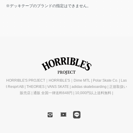
※デッキテープのブランドの指定はできません。
HORRIBLE'S PROJECT｜HORRIBLE'S｜Dime MTL | Polar Skate Co. | Las
t Resprt AB | THEORIES | VANS SKATE | adidas skateboarding | 正規取扱い
販売店 | 通販 全国一律送料648円 | 10,000円以上送料無料 |