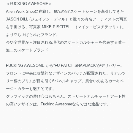
＜FUCKING AWESOME＞
Alien Work Shopに在籍し、90'sのNYスケートシーンを牽引してきた
JASON DILL (ジェイソン・ディル）と数々の有名アーティストの写真
を手掛ける、写真家 MIKE PISCITELLI（マイク・ピスチテッリ）に
より立ち上げられたブランド。
今や全世界から注目される現代のスケートカルチャーを代表する唯一
無二のスケートブランド
FUCKING AWESOME から”FU PATCH SNAPBACK”がデリバリー。
フロントに中央に攻撃的なデザインのパッチが配置された、リアルツ
リー柄のブリムが目を引く6パネルキャップ。風合いのあるカーキベ
ージュカラーも魅力的です。
グラフィックの遊び心はもちろん、ストリートカルチャーとアート性
の高いデザインは、Fucking Awesomeならではな逸品です。