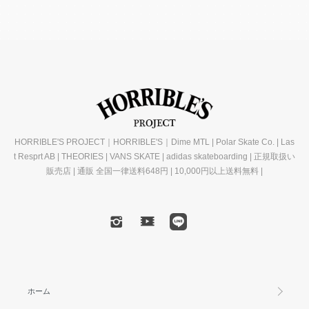
HORRIBLE'S PROJECT｜HORRIBLE'S｜Dime MTL | Polar Skate Co. | Las
t Resprt AB | THEORIES | VANS SKATE | adidas skateboarding | 正規取扱い
販売店 | 通販 全国一律送料648円 | 10,000円以上送料無料 |
ホーム