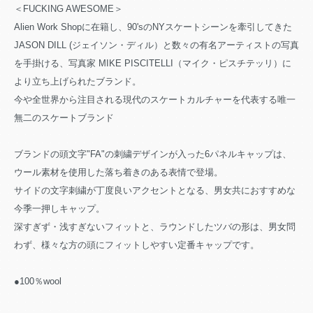
＜FUCKING AWESOME＞
Alien Work Shopに在籍し、90'sのNYスケートシーンを牽引してきた
JASON DILL (ジェイソン・ディル）と数々の有名アーティストの写真
を手掛ける、写真家 MIKE PISCITELLI（マイク・ピスチテッリ）に
より立ち上げられたブランド。
今や全世界から注目される現代のスケートカルチャーを代表する唯一
無二のスケートブランド
ブランドの頭文字"FA"の刺繍デザインが入った6パネルキャップは、
ウール素材を使用した落ち着きのある表情で登場。
サイドの文字刺繍が丁度良いアクセントとなる、男女共におすすめな
今季一押しキャップ。
深すぎず・浅すぎないフィットと、ラウンドしたツバの形は、男女問
わず、様々な方の頭にフィットしやすい定番キャップです。
●100％wool