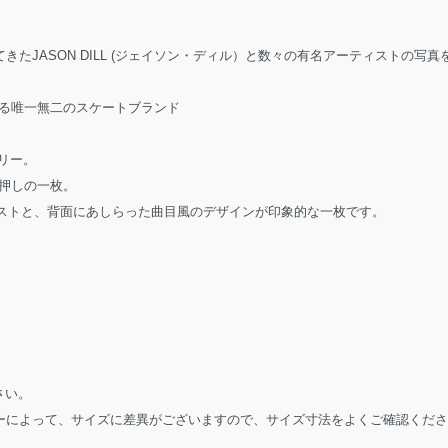
牽引してきたJASON DILL (ジェイソン・ディル）と数々の有名アーティストの写真
る唯一無二のスケートブランド
バリー。
押しの一枚。
イラストと、背面にあしらった曲目風のデザインが印象的な一枚です。
さい。
もカラーによって、サイズに差異がございますので、サイズ寸法をよくご確認くだ