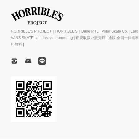
HORRIBLE'S PROJECT｜HORRIBLE'S｜Dime MTL | Polar Skate Co. | Last R
VANS SKATE | adidas skateboarding | 正規取扱い販売店 | 通販 全国一律送
料無料 |