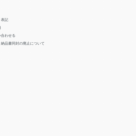
く表記
細
い合わせる
う納品書同封の廃止について