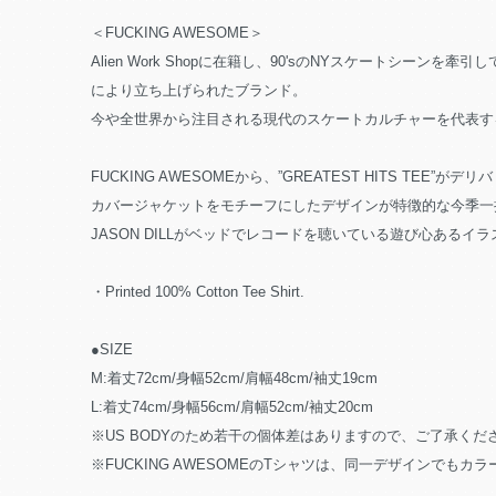
＜FUCKING AWESOME＞
Alien Work Shopに在籍し、90'sのNYスケートシーンを
により立ち上げられたブランド。
今や全世界から注目される現代のスケートカルチャーを代表す
FUCKING AWESOMEから、”GREATEST HITS TEE”がデリ
カバージャケットをモチーフにしたデザインが特徴的な今季一
JASON DILLがベッドでレコードを聴いている遊び心ある
・Printed 100% Cotton Tee Shirt.
●SIZE
M:着丈72cm/身幅52cm/肩幅48cm/袖丈19cm
L:着丈74cm/身幅56cm/肩幅52cm/袖丈20cm
※US BODYのため若干の個体差はありますので、ご了承くだ
※FUCKING AWESOMEのTシャツは、同一デザインで