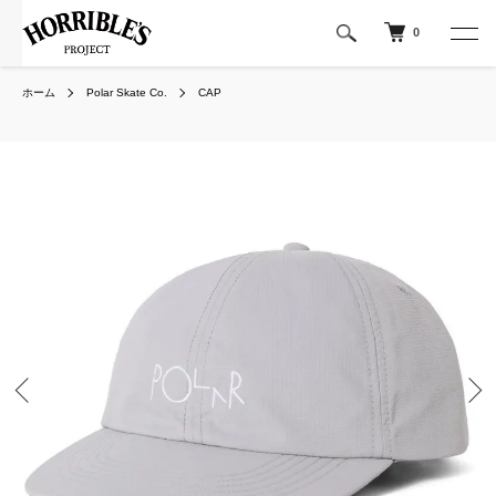
0
ホーム
Polar Skate Co.
CAP