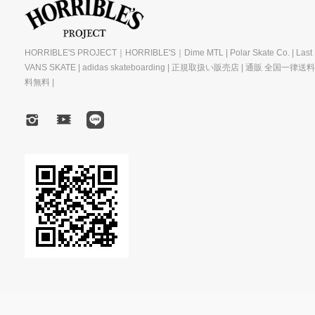
HORRIBLE'S PROJECT｜HORRIBLE'S｜Dime MTL | Polar Skate Co. | Last R
VANS SKATE | adidas skateboarding | 正規取扱い販売店 | 通販 全国一律送
料無料 |