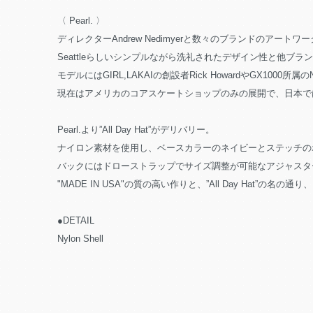
〈 Pearl. 〉
ディレクターAndrew Nedimyerと数々のブランドのアートワークを手
Seattleらしいシンプルながら洗礼されたデザイン性と他
モデルにはGIRL,LAKAIの創設者Rick HowardやGX100
現在はアメリカのコアスケートショップのみの展開で、日本で
Pearl.より”All Day Hat”がデリバリー。
ナイロン素材を使用し、ベースカラーのネイビーとステッチの
バックにはドローストラップでサイズ調整が可能なアジャスタ
"MADE IN USA"の質の高い作りと、”All Day Hat”
●DETAIL
Nylon Shell