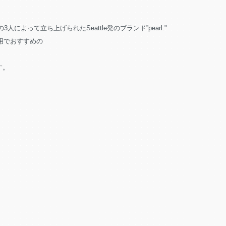
の3人によって立ち上げられたSeattle発のブランド”pearl."
用でおすすめの
す。