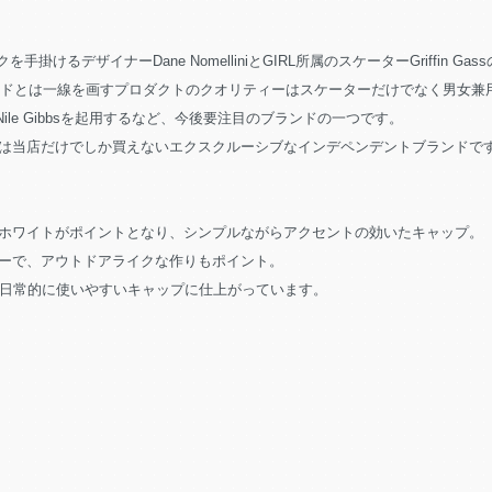
掛けるデザイナーDane NomelliniとGIRL所属のスケーターGriffin Gass
ブランドとは一線を画すプロダクトのクオリティーはスケーターだけでなく男女兼
0所属のNile Gibbsを起用するなど、今後要注目のブランドの一つです。
は当店だけでしか買えないエクスクルーシブなインデペンデントブランドで
ホワイトがポイントとなり、シンプルながらアクセントの効いたキャップ。
ーで、アウトドアライクな作りもポイント。
の名の通り、日常的に使いやすいキャップに仕上がっています。