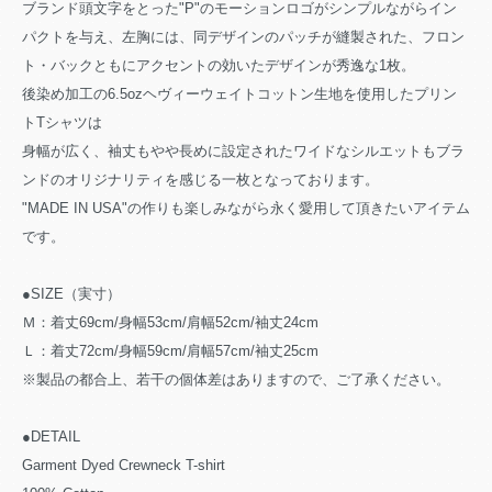
ブランド頭文字をとった"P"のモーションロゴがシンプルながらイン
パクトを与え、左胸には、同デザインのパッチが縫製された、フロン
ト・バックともにアクセントの効いたデザインが秀逸な1枚。
後染め加工の6.5ozヘヴィーウェイトコットン生地を使用したプリン
トTシャツは
身幅が広く、袖丈もやや長めに設定されたワイドなシルエットもブラ
ンドのオリジナリティを感じる一枚となっております。
"MADE IN USA"の作りも楽しみながら永く愛用して頂きたいアイテム
です。
●SIZE（実寸）
Ｍ：着丈69cm/身幅53cm/肩幅52cm/袖丈24cm
Ｌ：着丈72cm/身幅59cm/肩幅57cm/袖丈25cm
※製品の都合上、若干の個体差はありますので、ご了承ください。
●DETAIL
Garment Dyed Crewneck T-shirt