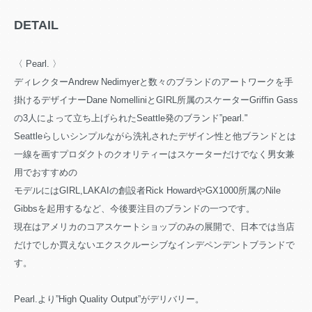
DETAIL
〈 Pearl. 〉
ディレクターAndrew Nedimyerと数々のブランドのアートワークを手
掛けるデザイナーDane NomelliniとGIRL所属のスケーターGriffin Gass
の3人によって立ち上げられたSeattle発のブランド”pearl."
Seattleらしいシンプルながら洗礼されたデザイン性と他ブランドとは
一線を画すプロダクトのクオリティーはスケーターだけでなく男女兼
用でおすすめの
モデルにはGIRL,LAKAIの創設者Rick HowardやGX1000所属のNile
Gibbsを起用するなど、今後要注目のブランドの一つです。
現在はアメリカのコアスケートショップのみの展開で、日本では当店
だけでしか買えないエクスクルーシブなインデペンデントブランドで
す。
Pearl.より”High Quality Output”がデリバリー。