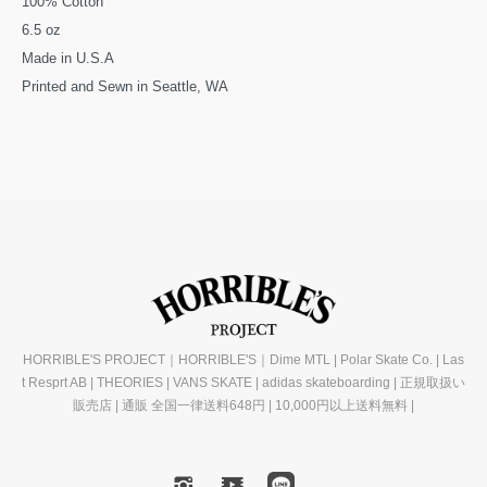
100% Cotton
6.5 oz
Made in U.S.A
Printed and Sewn in Seattle, WA
HORRIBLE'S PROJECT｜HORRIBLE'S｜Dime MTL | Polar Skate Co. | Las
t Resprt AB | THEORIES | VANS SKATE | adidas skateboarding | 正規取扱い
販売店 | 通販 全国一律送料648円 | 10,000円以上送料無料 |