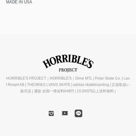
MADE IN USA
HORRIBLE'S PROJECT｜HORRIBLE'S｜Dime MTL | Polar Skate Co. | Las
t Resprt AB | THEORIES | VANS SKATE | adidas skateboarding | 正規取扱い
販売店 | 通販 全国一律送料648円 | 10,000円以上送料無料 |