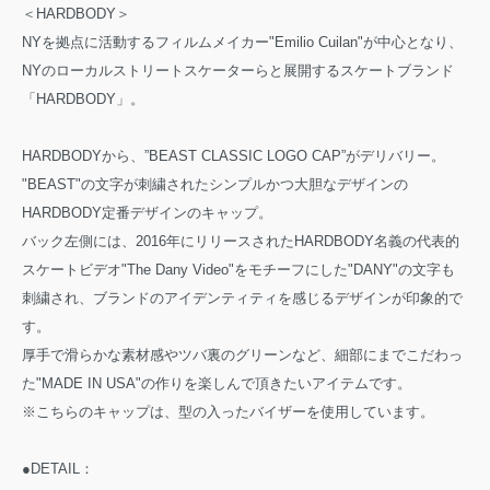
＜HARDBODY＞
NYを拠点に活動するフィルムメイカー"Emilio Cuilan"が中心となり、
NYのローカルストリートスケーターらと展開するスケートブランド
「HARDBODY」。
HARDBODYから、”BEAST CLASSIC LOGO CAP”がデリバリー。
"BEAST"の文字が刺繍されたシンプルかつ大胆なデザインの
HARDBODY定番デザインのキャップ。
バック左側には、2016年にリリースされたHARDBODY名義の代表的
スケートビデオ"The Dany Video"をモチーフにした"DANY"の文字も
刺繍され、ブランドのアイデンティティを感じるデザインが印象的で
す。
厚手で滑らかな素材感やツバ裏のグリーンなど、細部にまでこだわっ
た"MADE IN USA"の作りを楽しんで頂きたいアイテムです。
※こちらのキャップは、型の入ったバイザーを使用しています。
●DETAIL：