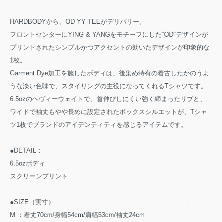
HARDBODYから、OD YY TEEがデリバリー。
フロントセンターにYING & YANGをモチーフにした"OD"デザインが
プリントされたシンプルかつアクセントの効いたデザインが印象的な
1枚。
Garment Dye加工を施したボディは、後染め特有の着古したかのうよ
うな淡い色味で、スタイリングの主役になってくれるTシャツです。
6.5ozのヘヴィーウェイトで、首伸びしにくい強く締まったリブと、
ワイドで袖丈もやや長めに設定されたボックスシルエットが、Tシャ
ツ1枚でブランドのアイデンティティを感じるアイテムです。
●DETAIL：
6.5ozボディ
スクリーンプリント
●SIZE（実寸）
M ：着丈70cm/身幅54cm/肩幅53cm/袖丈24cm