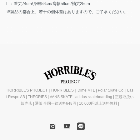
L ：着丈74cm/身幅58cm/肩幅58cm/袖丈25cm
※製品の都合上、若干の個体差はありますので、ご了承ください。
HORRIBLE'S PROJECT｜HORRIBLE'S｜Dime MTL | Polar Skate Co. | Las
t Resprt AB | THEORIES | VANS SKATE | adidas skateboarding | 正規取扱い
販売店 | 通販 全国一律送料648円 | 10,000円以上送料無料 |