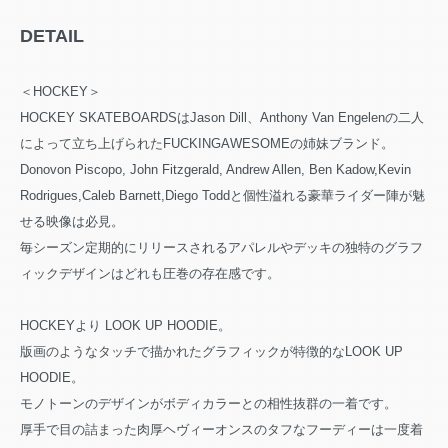
DETAIL
＜HOCKEY＞
HOCKEY SKATEBOARDSはJason Dill、Anthony Van Engelenの二人
によって立ち上げられたFUCKINGAWESOMEの姉妹ブランド。
Donovon Piscopo, John Fitzgerald, Andrew Allen, Ben Kadow,Kevin
Rodrigues,Caleb Barnett,Diego Toddと個性溢れる豪華ライダー陣が魅
せる映像は必見。
毎シーズン定期的にリリースされるアパレルやデッキの独特のグラフ
ィックデザインはどれも圧巻の存在感です。
HOCKEYより LOOK UP HOODIE。
版画のようなタッチで描かれたグラフィックが特徴的なLOOK UP
HOODIE。
モノトーンのデザインがボディカラーとの相性抜群の一着です。
厚手で目の詰まった肉厚ヘヴィーオンスのタフなフーディーは一度着