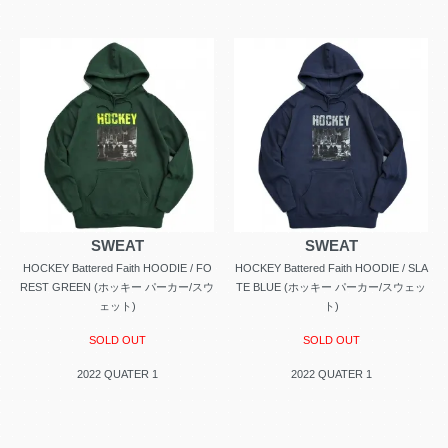
SWEAT
SWEAT
HOCKEY Battered Faith HOODIE / FO
HOCKEY Battered Faith HOODIE / SLA
REST GREEN (ホッキー パーカー/スウ
TE BLUE (ホッキー パーカー/スウェッ
ェット)
ト)
SOLD OUT
SOLD OUT
2022 QUATER 1
2022 QUATER 1