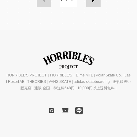
HORRIBLE'S PROJECT｜HORRIBLE'S｜Dime MTL | Polar Skate Co. | Las
t Resprt AB | THEORIES | VANS SKATE | adidas skateboarding | 正規取扱い
販売店 | 通販 全国一律送料648円 | 10,000円以上送料無料 |