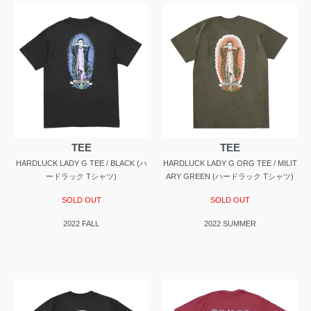
TEE
TEE
HARDLUCK LADY G TEE / BLACK (ハ
HARDLUCK LADY G ORG TEE / MILIT
ードラック Tシャツ)
ARY GREEN (ハードラック Tシャツ)
SOLD OUT
SOLD OUT
2022 FALL
2022 SUMMER