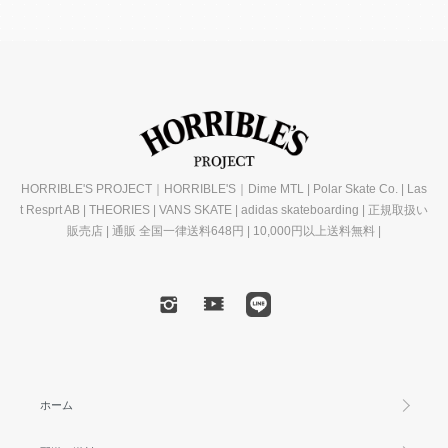
HORRIBLE'S PROJECT｜HORRIBLE'S｜Dime MTL | Polar Skate Co. | Las
t Resprt AB | THEORIES | VANS SKATE | adidas skateboarding | 正規取扱い
販売店 | 通販 全国一律送料648円 | 10,000円以上送料無料 |
ホーム