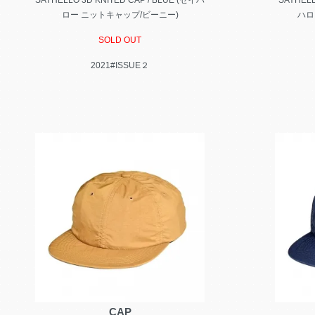
SAYHELLO 3D KNITED CAP / BLUE (セイハ
SAYHELL
ロー ニットキャップ/ビーニー)
ハロ
SOLD OUT
2021#ISSUE２
CAP