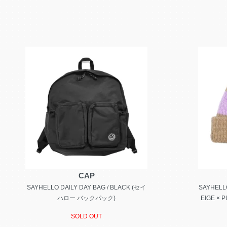
CAP
SAYHELLO DAILY DAY BAG / BLACK (セイ
SAYHELLO
ハロー バックパック)
EIGE ×
SOLD OUT