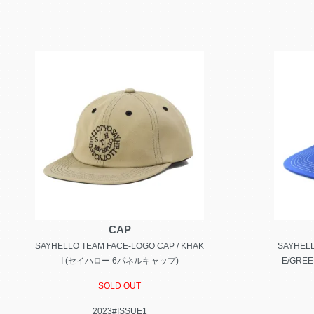
CAP
SAYHELLO TEAM FACE-LOGO CAP / KHAK
SAYHELL
I (セイハロー 6パネルキャップ)
E/GRE
SOLD OUT
2023#ISSUE1