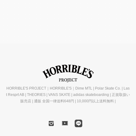
HORRIBLE'S PROJECT｜HORRIBLE'S｜Dime MTL | Polar Skate Co. | Las
t Resprt AB | THEORIES | VANS SKATE | adidas skateboarding | 正規取扱い
販売店 | 通販 全国一律送料648円 | 10,000円以上送料無料 |