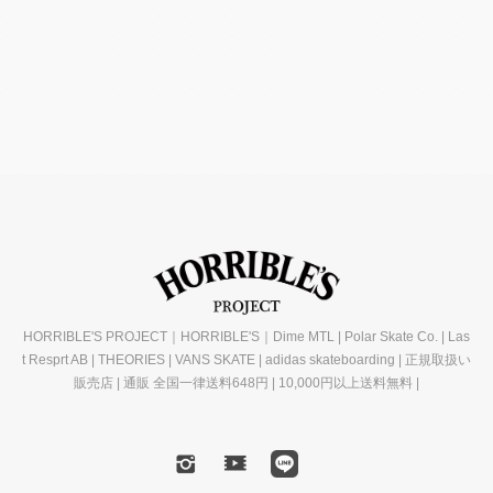
HORRIBLE'S PROJECT｜HORRIBLE'S｜Dime MTL | Polar Skate Co. | Las
t Resprt AB | THEORIES | VANS SKATE | adidas skateboarding | 正規取扱い
販売店 | 通販 全国一律送料648円 | 10,000円以上送料無料 |