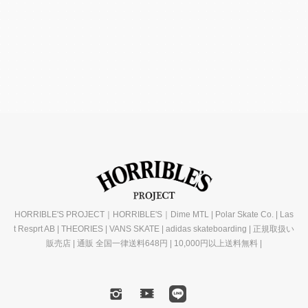
HORRIBLE'S PROJECT｜HORRIBLE'S｜Dime MTL | Polar Skate Co. | Las
t Resprt AB | THEORIES | VANS SKATE | adidas skateboarding | 正規取扱い
販売店 | 通販 全国一律送料648円 | 10,000円以上送料無料 |