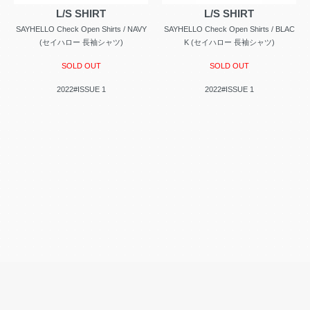
L/S SHIRT
L/S SHIRT
SAYHELLO Check Open Shirts / NAVY
SAYHELLO Check Open Shirts / BLAC
(セイハロー 長袖シャツ)
K (セイハロー 長袖シャツ)
SOLD OUT
SOLD OUT
2022#ISSUE 1
2022#ISSUE 1