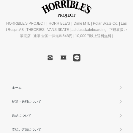
HORRIBLE'S PROJECT｜HORRIBLE'S｜Dime MTL | Polar Skate Co. | Las
t Resprt AB | THEORIES | VANS SKATE | adidas skateboarding | 正規取扱い
販売店 | 通販 全国一律送料648円 | 10,000円以上送料無料 |
ホーム
配送・送料について
返品について
支払い方法について