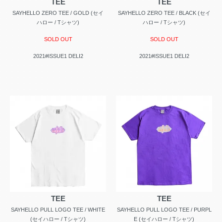
TEE
TEE
SAYHELLO ZERO TEE / GOLD (セイ
SAYHELLO ZERO TEE / BLACK (セイ
ハロー / Tシャツ)
ハロー / Tシャツ)
SOLD OUT
SOLD OUT
2021#ISSUE1 DELI2
2021#ISSUE1 DELI2
TEE
TEE
SAYHELLO PULL LOGO TEE / WHITE
SAYHELLO PULL LOGO TEE / PURPL
(セイハロー / Tシャツ)
E (セイハロー / Tシャツ)