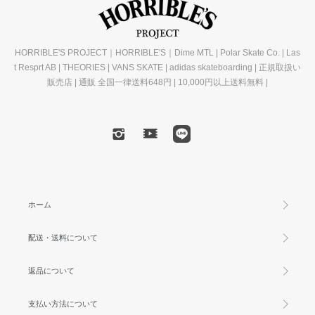
HORRIBLE'S PROJECT｜HORRIBLE'S｜Dime MTL | Polar Skate Co. | Las
t Resprt AB | THEORIES | VANS SKATE | adidas skateboarding | 正規取扱い
販売店 | 通販 全国一律送料648円 | 10,000円以上送料無料 |
ホーム
配送・送料について
返品について
支払い方法について