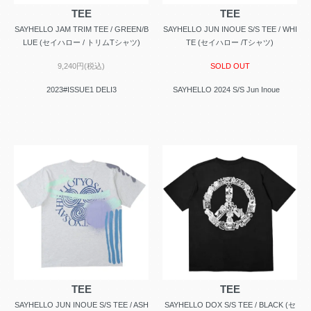
TEE
TEE
SAYHELLO JAM TRIM TEE / GREEN/B
SAYHELLO JUN INOUE S/S TEE / WHI
LUE (セイハロー / トリムTシャツ)
TE (セイハロー /Tシャツ)
9,240円(税込)
SOLD OUT
2023#ISSUE1 DELI3
SAYHELLO 2024 S/S Jun Inoue
TEE
TEE
SAYHELLO JUN INOUE S/S TEE / ASH
SAYHELLO DOX S/S TEE / BLACK (セ