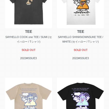
TEE
TEE
SAYHELLO COOK one TEE / SUMI (セ
SAYHELLO SHINKNOWNSUKE TEE /
イハロー / Tシャツ)
WHITE (セイハロー / Tシャツ)
SOLD OUT
SOLD OUT
2022#ISSUE3
2022#ISSUE3