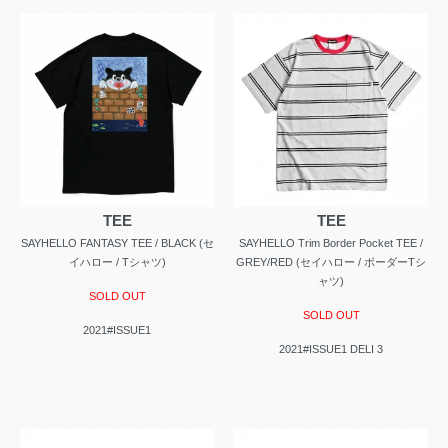
TEE
TEE
SAYHELLO FANTASY TEE / BLACK (セ
SAYHELLO Trim Border Pocket TEE /
イハロー / Tシャツ)
GREY/RED (セイハロー / ボーダーTシ
ャツ)
SOLD OUT
SOLD OUT
2021#ISSUE1
2021#ISSUE1 DELI 3