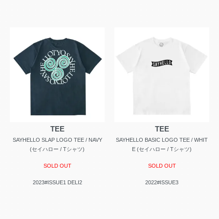
TEE
TEE
SAYHELLO SLAP LOGO TEE / NAVY
SAYHELLO BASIC LOGO TEE / WHIT
(セイハロー / Tシャツ)
E (セイハロー / Tシャツ)
SOLD OUT
SOLD OUT
2023#ISSUE1 DELI2
2022#ISSUE3