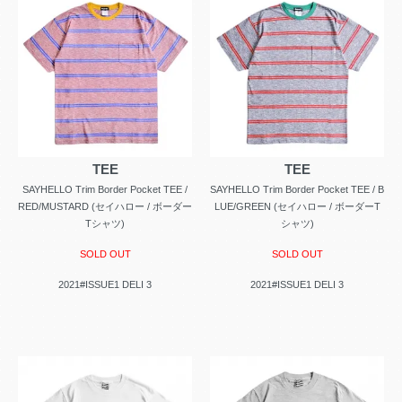
TEE
TEE
SAYHELLO Trim Border Pocket TEE /
SAYHELLO Trim Border Pocket TEE / B
RED/MUSTARD (セイハロー / ボーダー
LUE/GREEN (セイハロー / ボーダーT
Tシャツ)
シャツ)
SOLD OUT
SOLD OUT
2021#ISSUE1 DELI 3
2021#ISSUE1 DELI 3