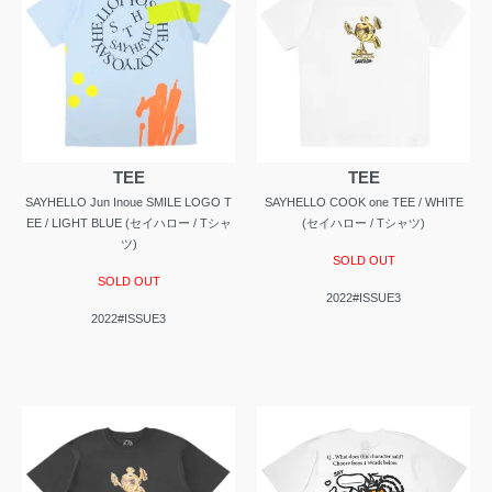
TEE
TEE
SAYHELLO Jun Inoue SMILE LOGO T
SAYHELLO COOK one TEE / WHITE
EE / LIGHT BLUE (セイハロー / Tシャ
(セイハロー / Tシャツ)
ツ)
SOLD OUT
SOLD OUT
2022#ISSUE3
2022#ISSUE3