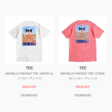
TEE
TEE
SAYHELLO FANTASY TEE / WHITE (セ
SAYHELLO FANTASY TEE / CORAL
イハロー / Tシャツ)
(セイハロー / Tシャツ)
SOLD OUT
SOLD OUT
2021#ISSUE1
2021#ISSUE1