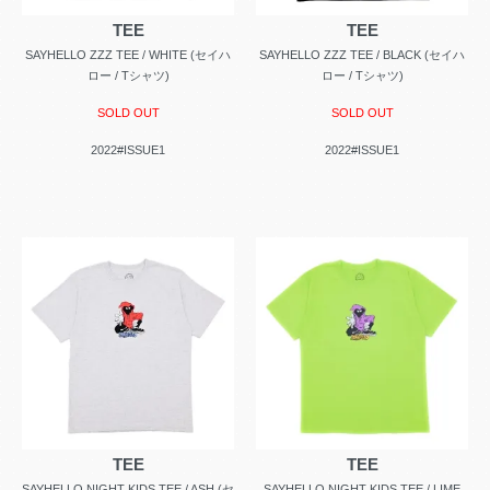
TEE
TEE
SAYHELLO ZZZ TEE / WHITE (セイハ
SAYHELLO ZZZ TEE / BLACK (セイハ
ロー / Tシャツ)
ロー / Tシャツ)
SOLD OUT
SOLD OUT
2022#ISSUE1
2022#ISSUE1
TEE
TEE
SAYHELLO NIGHT KIDS TEE / ASH (セ
SAYHELLO NIGHT KIDS TEE / LIME