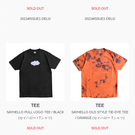
SOLD OUT
SOLD OUT
2021#ISSUE1 DELI2
2021#ISSUE1 DELI2
TEE
TEE
SAYHELLO PULL LOGO TEE / BLACK
SAYHELLO OLD STYLE TIE-DYE TEE
(セイハロー / Tシャツ)
/ ORANGE (セイハロー Tシャツ)
SOLD OUT
SOLD OUT