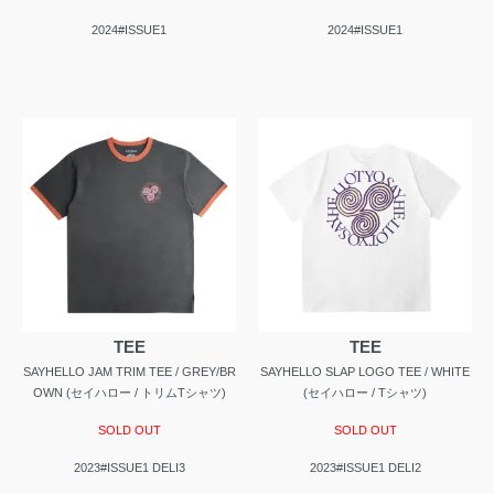
2024#ISSUE1
2024#ISSUE1
TEE
TEE
SAYHELLO JAM TRIM TEE / GREY/BR
SAYHELLO SLAP LOGO TEE / WHITE
OWN (セイハロー / トリムTシャツ)
(セイハロー / Tシャツ)
SOLD OUT
SOLD OUT
2023#ISSUE1 DELI3
2023#ISSUE1 DELI2