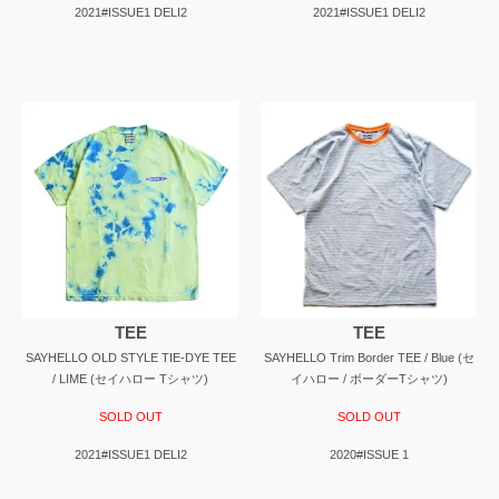
2021#ISSUE1 DELI2
2021#ISSUE1 DELI2
TEE
TEE
SAYHELLO OLD STYLE TIE-DYE TEE
SAYHELLO Trim Border TEE / Blue (セ
/ LIME (セイハロー Tシャツ)
イハロー / ボーダーTシャツ)
SOLD OUT
SOLD OUT
2021#ISSUE1 DELI2
2020#ISSUE 1