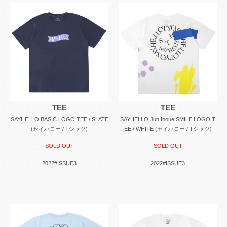
TEE
TEE
SAYHELLO BASIC LOGO TEE / SLATE
SAYHELLO Jun Inoue SMILE LOGO T
(セイハロー / Tシャツ)
EE / WHITE (セイハロー / Tシャツ)
SOLD OUT
SOLD OUT
2022#ISSUE3
2022#ISSUE3