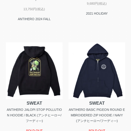
9,680円(税込)
13,750円(税込)
2021 HOLIDAY
ANTIHERO 2024 FALL
SWEAT
SWEAT
ANTIHERO JALOPI STOP POLLUTIO
ANTIHERO BASIC PIGEON ROUND E
N HOODIE / BLACK (アンチヒーロー/
MBROIDERED ZIP HOODIE / NAVY
フーディ―)
(アンチヒーロー/フーディ―)
SOLD OUT
SOLD OUT