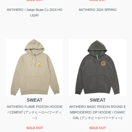
ANTIHERO / Jalopi Skate Co 2024 HO
ANTIHERO 2024 SPRING
LIDAY
SWEAT
SWEAT
ANTIHERO FLAME PIGEON HOODIE
ANTIHERO BASIC PIGEON ROUND E
/ CEMENT (アンチヒーロー/フーディ
MBROIDERED ZIP HOODIE / CHARC
―)
OAL (アンチヒーロー/フーディ―)
SOLD OUT
SOLD OUT