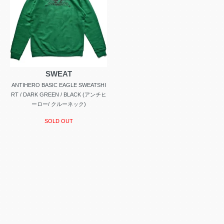
SWEAT
ANTIHERO BASIC EAGLE SWEATSHI
RT / DARK GREEN / BLACK (アンチヒ
ーロー/ クルーネック)
SOLD OUT