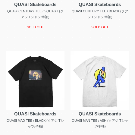
QUASI Skateboards
QUASI Skateboards
QUASI CENTURY TEE / SQUASH (ク
QUASI CENTURY TEE / BLACK (クア
アジ Tシャツ/半袖)
ジ Tシャツ/半袖)
SOLD OUT
SOLD OUT
QUASI Skateboards
QUASI Skateboards
QUASI MAD TEE / BLACK (クアジ Tシ
QUASI MAN TEE / ASH (クアジ Tシャ
ャツ/半袖)
ツ/半袖)