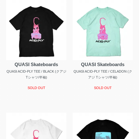
QUASI Skateboards
QUASI Skateboards
QUASI ACID-PLY TEE / BLACK (クアジ
QUASI ACID-PLY TEE / CELADON (ク
Tシャツ/半袖)
アジ Tシャツ/半袖)
SOLD OUT
SOLD OUT