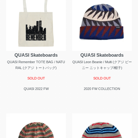
QUASI Skateboards
QUASI Skateboards
QUASI Remember TOTE BAG / NATU
QUASI Leon Beanie / Multi (クアジ ビー
RAL (クアジ トートバッグ)
ニー ニットキャップ/帽子)
SOLD OUT
SOLD OUT
QUASI 2022 FW
2020 FW COLLECTION