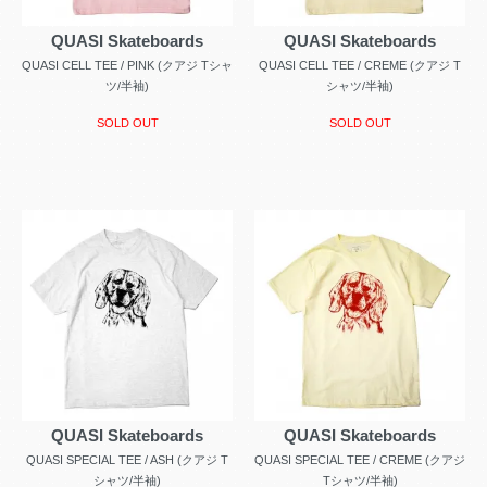
QUASI Skateboards
QUASI Skateboards
QUASI CELL TEE / PINK (クアジ Tシャ
QUASI CELL TEE / CREME (クアジ T
ツ/半袖)
シャツ/半袖)
SOLD OUT
SOLD OUT
QUASI Skateboards
QUASI Skateboards
QUASI SPECIAL TEE / ASH (クアジ T
QUASI SPECIAL TEE / CREME (クアジ
シャツ/半袖)
Tシャツ/半袖)