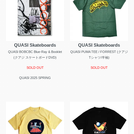
QUASI Skateboards
QUASI Skateboards
QUASI BOBCBC Blue-Ray & Booklet
QUASI PUMA TEE / FORREST (クアジ
(クアジ スケートボードDVD)
Tシャツ/半袖)
SOLD OUT
SOLD OUT
QUASI 2025 SPRING