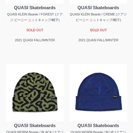
QUASI Skateboards
QUASI Skateboards
QUASI KLEIN Beanie / FOREST (クア
QUASI KLEIN Beanie / CREME (クアジ
ジ ビーニー ニットキャップ/帽子)
ビーニー ニットキャップ/帽子)
SOLD OUT
SOLD OUT
2021 QUASI FALL/WINTER
2021 QUASI FALL/WINTER
QUASI Skateboards
QUASI Skateboards
QUASI WORM Beanie / BLACK (クアジ
QUASI WORM Beanie / BLUE (クアジ