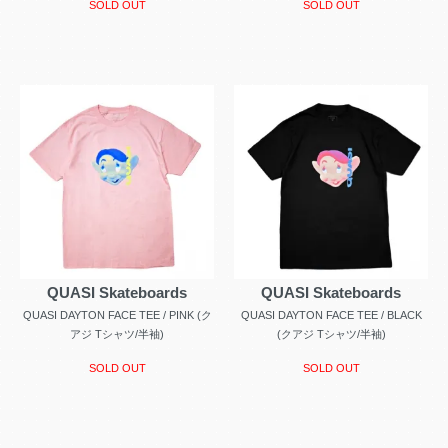
SOLD OUT
SOLD OUT
QUASI Skateboards
QUASI Skateboards
QUASI DAYTON FACE TEE / PINK (ク
QUASI DAYTON FACE TEE / BLACK
アジ Tシャツ/半袖)
(クアジ Tシャツ/半袖)
SOLD OUT
SOLD OUT