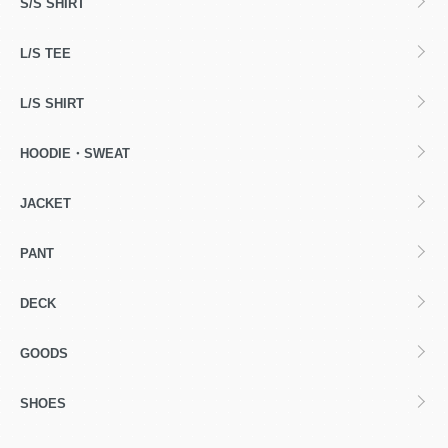
S/S SHIRT
L/S TEE
L/S SHIRT
HOODIE・SWEAT
JACKET
PANT
DECK
GOODS
SHOES