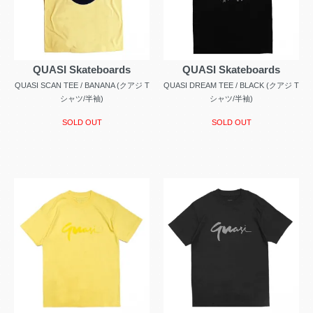
QUASI Skateboards
QUASI Skateboards
QUASI SCAN TEE / BANANA (クアジ T
QUASI DREAM TEE / BLACK (クアジ T
シャツ/半袖)
シャツ/半袖)
SOLD OUT
SOLD OUT