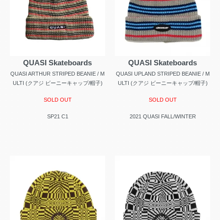
QUASI Skateboards
QUASI Skateboards
QUASI ARTHUR STRIPED BEANIE / M
QUASI UPLAND STRIPED BEANIE / M
ULTI (クアジ ビーニーキャップ/帽子)
ULTI (クアジ ビーニーキャップ/帽子)
SOLD OUT
SOLD OUT
SP21 C1
2021 QUASI FALL/WINTER