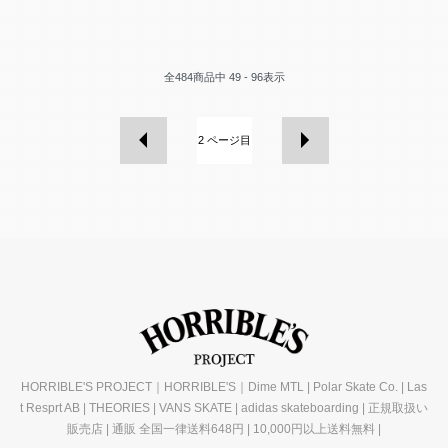
全
484
商品中
49 - 96
表示
2
ページ目
HORRIBLE'S PROJECT｜HORRIBLE'S｜Dime MTL | Polar Skate Co. | Las
t Resprt AB | THEORIES | VANS SKATE | adidas skateboarding | 正規取扱い
販売店 | 通販 全国一律送料648円 | 10,000円以上送料無料 |