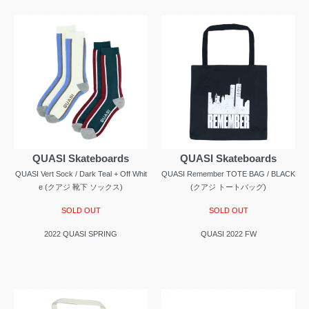
QUASI Skateboards
QUASI Skateboards
QUASI Vert Sock / Dark Teal + Off Whit
QUASI Remember TOTE BAG / BLACK
e (クアジ 靴下 ソックス)
(クアジ トートバッグ)
SOLD OUT
SOLD OUT
2022 QUASI SPRING
QUASI 2022 FW