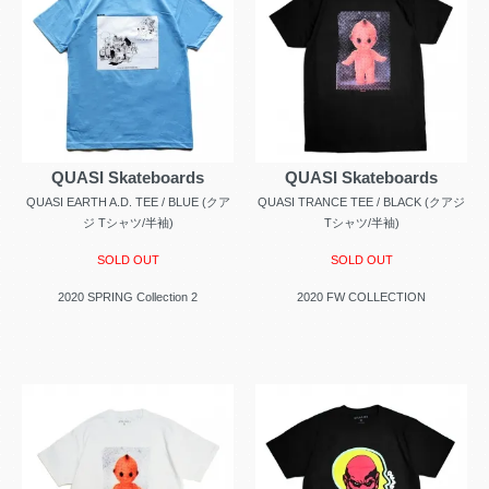
QUASI Skateboards
QUASI Skateboards
QUASI EARTH A.D. TEE / BLUE (クア
QUASI TRANCE TEE / BLACK (クアジ
ジ Tシャツ/半袖)
Tシャツ/半袖)
SOLD OUT
SOLD OUT
2020 SPRING Collection 2
2020 FW COLLECTION