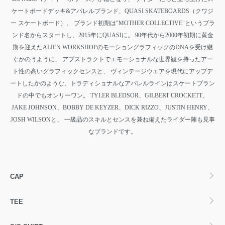
ケートボードデッキ&アパレルブランド、QUASI SKATEBOARDS（クワジ
ー スケートボード）。 ブランド初期は"MOTHER COLLECTIVE"というブラ
ンド名からスタートし、2015年にQUASIに。
90年代から2000年初期に黄金
期を迎えたALIEN WORKSHOPのモーショングラフィックのDNAを受け継
ぐかのうように、
アブストラクトでエモーショナルな世界観を持ったアー
ト性の高いグラフィックセンスと、
ヴィンテージウエアを現代にアップデ
ートしたかのような、トラディショナルなアパレルラインはスケートブラン
ドの中でもオンリーワン。
TYLER BLEDSOR、GILBERT CROCKETT、
JAKE JOHNSON、BOBBY DE KEYZER、DICK RIZZO、JUSTIN HENRY、
JOSH WILSONと、
一級品のスキルとセンスを兼ね備えたライダー陣も見事
なブランドです。
カテゴリー一覧
CAP
TEE