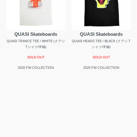
QUASI Skateboards
QUASI Skateboards
QUASI TRANCE TEE / WHITE (クアジ
QUASI HEADS TEE / BLACK (クアジ T
Tシャツ/半袖)
シャツ/半袖)
SOLD OUT
SOLD OUT
2020 FW COLLECTION
2020 FW COLLECTION